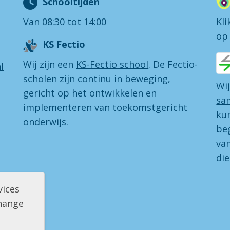
Schooltijden
Van 08:30 tot 14:00
Kli
op
KS Fectio
Wij zijn een
KS-Fectio school
. De Fectio-
l
scholen zijn continu in beweging,
Wij
gericht op het ontwikkelen en
sa
implementeren van toekomstgericht
kun
onderwijs.
beg
va
di
vices
change