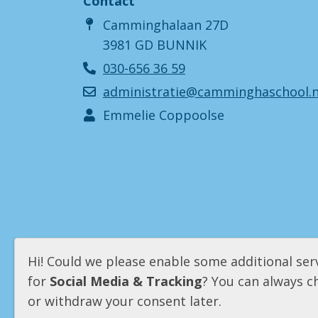
Contact
Camminghalaan 27D
3981 GD BUNNIK
030-656 36 59
administratie@camminghaschool.n
Emmelie Coppoolse
Hi! Could we please enable some additional ser
for
Social Media & Tracking
? You can always 
or withdraw your consent later.